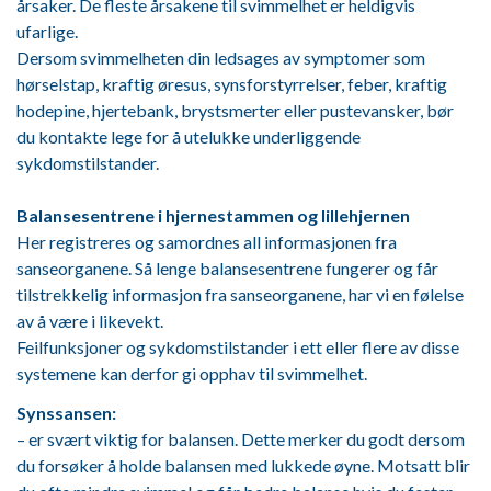
årsaker. De fleste årsakene til svimmelhet er heldigvis
ufarlige.
Dersom svimmelheten din ledsages av symptomer som
hørselstap, kraftig øresus, synsforstyrrelser, feber, kraftig
hodepine, hjertebank, brystsmerter eller pustevansker, bør
du kontakte lege for å utelukke underliggende
sykdomstilstander.
Balansesentrene i hjernestammen og lillehjernen
Her registreres og samordnes all informasjonen fra
sanseorganene. Så lenge balansesentrene fungerer og får
tilstrekkelig informasjon fra sanseorganene, har vi en følelse
av å være i likevekt.
Feilfunksjoner og sykdomstilstander i ett eller flere av disse
systemene kan derfor gi opphav til svimmelhet.
Synssansen:
– er svært viktig for balansen. Dette merker du godt dersom
du forsøker å holde balansen med lukkede øyne. Motsatt blir