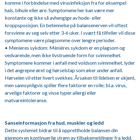
komme i forbindelse med virusinfeksjon fra for eksempel
hals, bihule eller øre. Symptomene her kan være mer
konstante og ikke så avhengige av hode- eller
kroppsposisjon. En betennelse på balansenerven vil oftest
forsvinne av seg selv etter 3-6 uker. I svært få tilfeller vil disse
symptomene være plagsomme over lengre perioder.
• Menieres sykdom: Mèniéres sykdom er en plagsom og
vedvarende, men ikke livstruende form for svimmelhet.
Symptomene kommer i anfall med voldsom svimmelhet, lyder
i det angrepne øret og hørselstap som øker under anfall.
Hørselen vil etter hvert svekkes. Årsaken til lidelsen er ukjent,
men sannsynligvis spiller flere faktorer en rolle; bl.a. virus,
arvelige faktorer og visse typer allergi eller
matvareintoleranse.
Sanseinformasjon fra hud, muskler og ledd
Dette systemet bidrar til å opprettholde balansen din
gjennom en kontinuerlig strøm av tilbakemeldinger fra ledd,