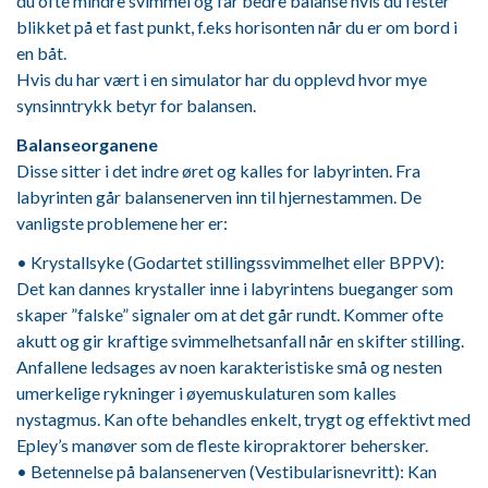
du ofte mindre svimmel og får bedre balanse hvis du fester
blikket på et fast punkt, f.eks horisonten når du er om bord i
en båt.
Hvis du har vært i en simulator har du opplevd hvor mye
synsinntrykk betyr for balansen.
Balanseorganene
Disse sitter i det indre øret og kalles for labyrinten. Fra
labyrinten går balansenerven inn til hjernestammen. De
vanligste problemene her er:
• Krystallsyke (Godartet stillingssvimmelhet eller BPPV):
Det kan dannes krystaller inne i labyrintens bueganger som
skaper ”falske” signaler om at det går rundt. Kommer ofte
akutt og gir kraftige svimmelhetsanfall når en skifter stilling.
Anfallene ledsages av noen karakteristiske små og nesten
umerkelige rykninger i øyemuskulaturen som kalles
nystagmus. Kan ofte behandles enkelt, trygt og effektivt med
Epley’s manøver som de fleste kiropraktorer behersker.
• Betennelse på balansenerven (Vestibularisnevritt): Kan