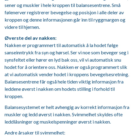
sener og muskler i hele kroppen til balansesentrene. Små
følenerver registrerer bevegelse og posisjon i alle deler av
kroppen og denne informasjonen går inn til ryggmargen og
videre til hjernen.
Øverste del av nakken:
Nakken er programmert til automatisk å la hodet følge
sanseinntrykk fra syn og hørsel. Ser vi noe som beveger seg i
synsfeltet eller hører en lyd bak oss, vil vi automatisk snu
hodet for å orientere oss. Nakken er også programmert slik
at vi automatisk vender hodet i kroppens bevegelsesretning.
Balansesentrene får også hele tiden viktig informasjon fra
leddene øverst i nakken om hodets stilling i forhold til
kroppen.
Balansesystemet er helt avhengig av korrekt informasjon fra
muskler og ledd øverst i nakken. Svimmelhet skyldes ofte
leddlåsninger og muskelspenninger øverst i nakken.
Andre årsaker til svimmelhet: