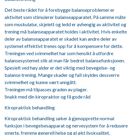
Det beste rådet for å forebygge balanseproblemer er
aktivitet som stimulerer balanseapparatet. På samme måte
som muskulatur, skjelett og ledd er avhengig av aktivitet og
trening må balanseapparatet holdes i aktivitet. Hvis enkelte
deler av balanseapparatet er skadet kan andre deler av
systemet effektivt trenes opp for å kompensere for dette.
Treningen ved svimmelhet har som hensikt å utfordre
balansesystemet slik at man får bedret balansefunksjonen.
Spesielt ved høy alder er det viktig med bevegelse- og
balanse trening. Mange skader og fall skyldes dessverre
svimmelhet og kunne vært unngått.
Treningen må tilpasses graden av plager.
Snakk med din kiropraktor og få gode råd
Kiropraktisk behandling
Kiropraktisk behandling søker å gjenopprette normal
funksjon i bevegelsesapparat og nervesystem for å redusere
smerte, fremme generell helse og gi økt livskvalitet.